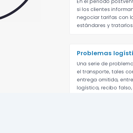
En el período postven
si los clientes infor
negociar tarifas con l
estándares y tratarlo
Problemas logíst
Una serie de problema
el transporte, tales c
entrega omitida, entre
logística, recibo falso,
La parte responsable e
correspondientes será
mensajería. Nuestro se
con el cliente y le ofr
problema debe registr