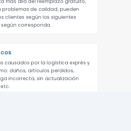
ta más allá del reemplazo gratuito,
man problemas de calidad, pueden
os clientes según los siguientes
s según corresponda.
icos
s causados por la logística exprés y
omo: daños, artículos perdidos,
ga incorrecta, sin actualización
 etc.
s la logística/exprés. Los gastos
n asumidos por el servicio de
rvicio al cliente primero negocia
ece una solución satisfactoria. Este
arse en el formulario de seguimiento