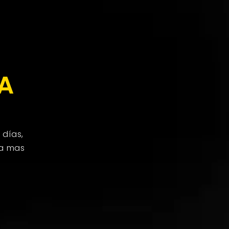
A
 días,
ra mas