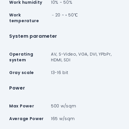
Work humidity
10% ~ 50%
Work
﹣20 ~﹢50℃
temperature
System parameter
Operating
AV, S-Video, VGA, DVI, YPbPr,
system
HDMI, SDI
Gray scale
13-16 bit
Power
Max Power
500 w/sqm
Average Power
165 w/sqm