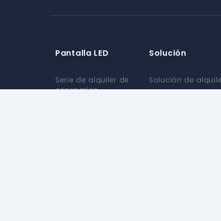
Pantalla LED
Solución
Serie de alquiler de
Solución de alquil
escenarios
Solución para
Serie destacada al
exteriores
aire libre
Solución para
Serie ultra clara para
interiores
interiores
Solución para
Serie flexible en
vehículos
forma de X
Solución
personalizada