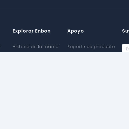
Explorar Enbon
Apoyo
Su
er
Historia de la marca
Soporte de producto
Centro de Noticias
Soporte de
información
Blog
Sí
Servicios Adicionales
Capacidad de
producción
Centro de descargas
Materiales
Póliza de garantía
ecológicos
Política de agencia
Proceso de
Agencia Aplicar
fabricación
Certificación