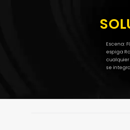
SOL
Escena: F
espiga Ra
cualquier
se integr