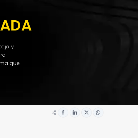
ZADA
taja y
ara
orma que