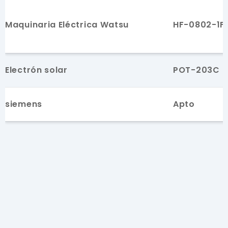
Maquinaria Eléctrica Watsu
HF-0802-1F
Electrón solar
POT-203C
siemens
Apto
Tecnología Haipai
HP-02624