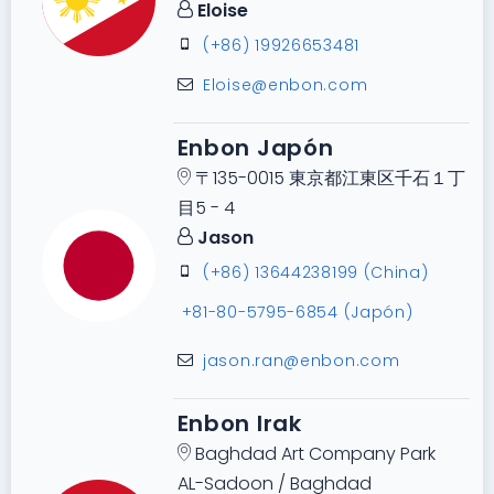
Eloise
(+86) 19926653481
Eloise@enbon.com
Enbon Japón
〒135-0015 東京都江東区千石１丁
目5 - 4
Jason
(+86) 13644238199 (China)
+81-80-5795-6854 (Japón)
jason.ran@enbon.com
Enbon Irak
Baghdad Art Company Park
AL-Sadoon / Baghdad