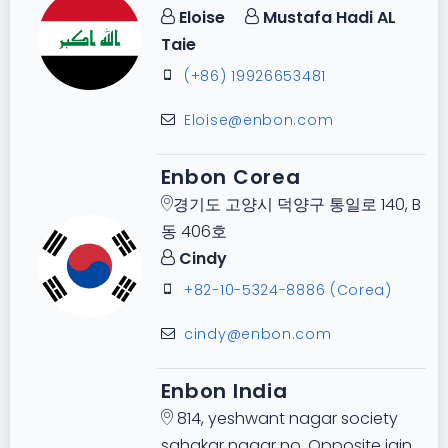
Eloise
Mustafa Hadi AL
Taie
(+86) 19926653481
Eloise@enbon.com
Enbon Corea
경기도 고양시 덕양구 통일로 140, B
동 406호
Cindy
+82-10-5324-8886 (Corea)
cindy@enbon.com
Enbon India
814, yeshwant nagar society
sahakar nagar no. Opposite jain