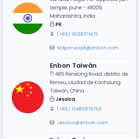
temple, pune - 411009,
Maharashtra, India
PK
(+86) 18138271472
Mdpervezpk@enbon.com
Enbon Taiwán
485 Renxiong Road, distrito de
Renwu, ciudad de Kaohsiung.
Taiwán, China
Jessica
(+86) 13480876753
Jessica@enbon.com