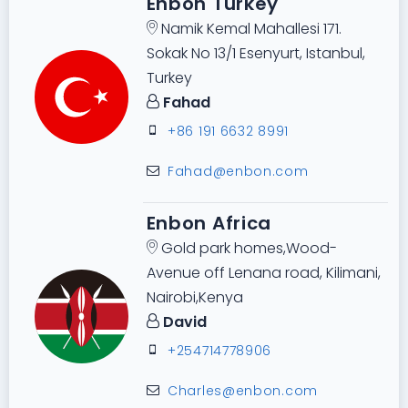
Enbon Turkey
Namik Kemal Mahallesi 171.
Sokak No 13/1 Esenyurt, Istanbul,
Turkey
Fahad
+86 191 6632 8991
Fahad@enbon.com
Enbon Africa
Gold park homes,Wood-
Avenue off Lenana road, Kilimani,
Nairobi,Kenya
David
+254714778906
Charles@enbon.com