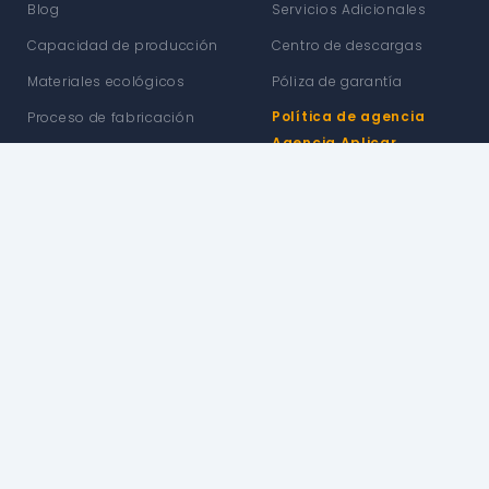
Blog
Servicios Adicionales
Capacidad de producción
Centro de descargas
Materiales ecológicos
Póliza de garantía
Política de agencia
Proceso de fabricación
Agencia Aplicar
Certificación
Suscribir
Síganos
política de privacidad
Relaciones de
inversión
Copyright © 2025
Enbon Group
. All Rights