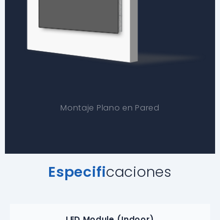
Montaje Plano en Pared
Especifi
caciones
LED Module (Indoor)