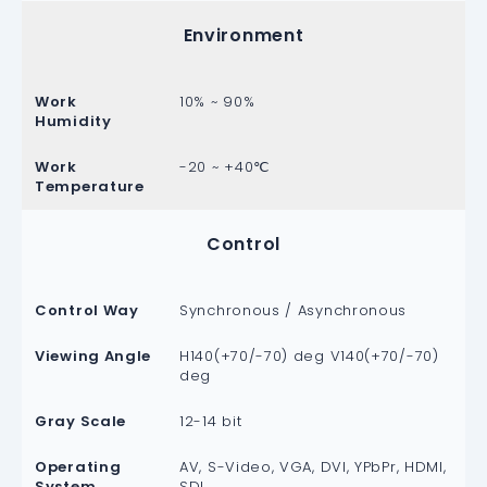
Environment
Work
10% ~ 90%
Humidity
Work
-20 ~ +40℃
Temperature
Control
Control Way
Synchronous / Asynchronous
Viewing Angle
H140(+70/-70) deg V140(+70/-70)
deg
Gray Scale
12-14 bit
Operating
AV, S-Video, VGA, DVI, YPbPr, HDMI,
System
SDI