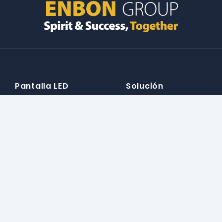
Pantalla LED
Solución
Serie de alquiler de
Solución de alquiler
escenarios
Solución para exteriores
Serie destacada al aire libre
Solución para interiores
Serie ultra clara para
Solución para vehículos
interiores
Solución personalizada
Serie flexible en forma de X
Explorar Enbon
Apoyo
Historia de la marca
Soporte de producto