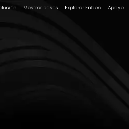
olución
Mostrar casos
Explorar Enbon
Apoyo