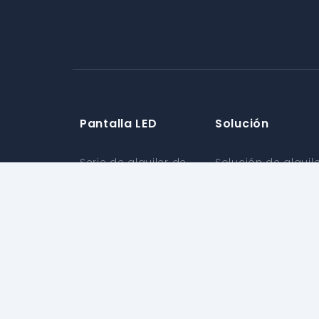
Pantalla LED
Solución
Serie de alquiler de
Solución de alquil
escenarios
Solución para
Serie destacada al
exteriores
aire libre
Solución para
Serie ultra clara para
interiores
interiores
Solución para
Serie flexible en
vehículos
forma de X
Solución