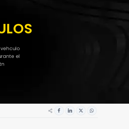
ULOS
 vehculo
rante el
tn