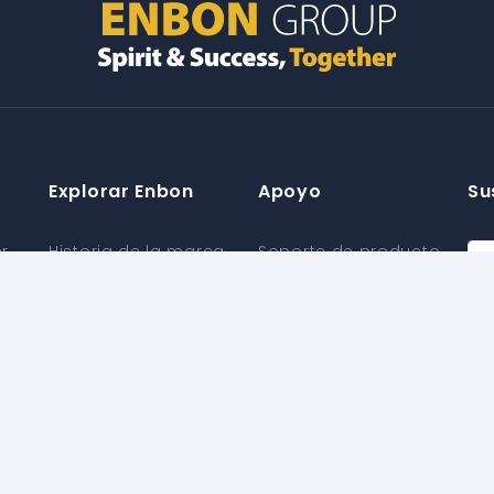
Explorar Enbon
Apoyo
Su
er
Historia de la marca
Soporte de producto
Centro de Noticias
Soporte de
información
Blog
Sí
Servicios Adicionales
Capacidad de
producción
Centro de descargas
Materiales
Póliza de garantía
ecológicos
Política de agencia