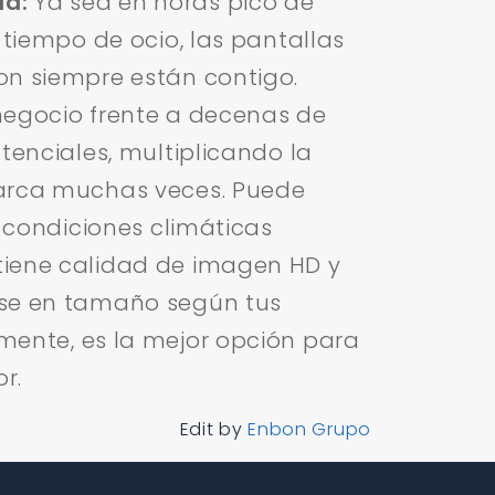
a:
Ya sea en horas pico de
l tiempo de ocio, las pantallas
on siempre están contigo.
negocio frente a decenas de
otenciales, multiplicando la
arca muchas veces. Puede
e condiciones climáticas
iene calidad de imagen HD y
rse en tamaño según tus
mente, es la mejor opción para
or.
Edit by
Enbon Grupo