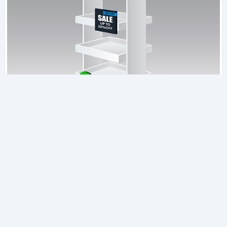
Estantería
Escenario de adaptación de FS
Escenario: Estanteras Solucin recomendada :
Enbon FS Razn: Los grandes centros
comerciales instalan pantallas LED en sus
estanteras para informar a los clientes sobre